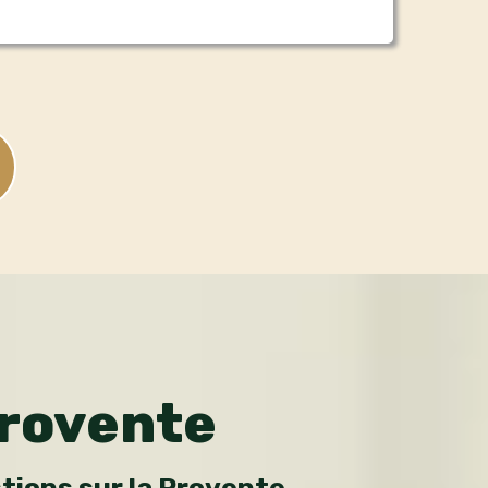
Provente
tions sur la Provente.